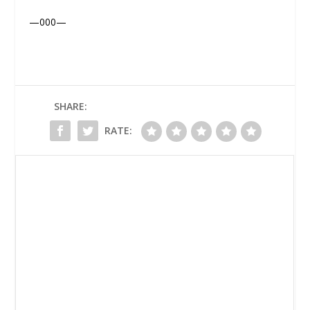
—000—
SHARE:
RATE: