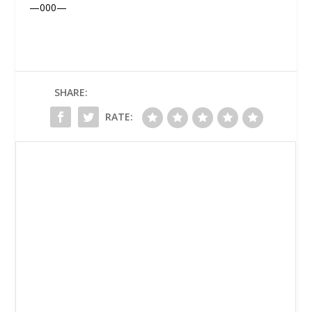
—000—
SHARE:
RATE: