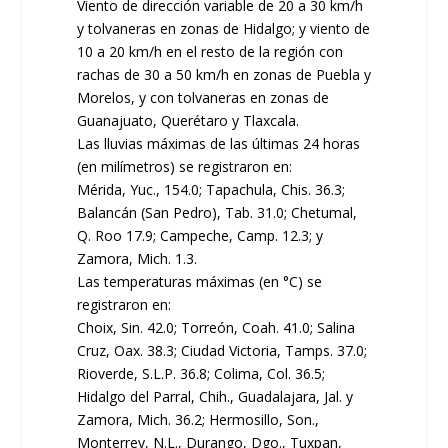
Viento de dirección variable de 20 a 30 km/h
y tolvaneras en zonas de Hidalgo; y viento de
10 a 20 km/h en el resto de la región con
rachas de 30 a 50 km/h en zonas de Puebla y
Morelos, y con tolvaneras en zonas de
Guanajuato, Querétaro y Tlaxcala.
Las lluvias máximas de las últimas 24 horas
(en milímetros) se registraron en:
Mérida, Yuc., 154.0; Tapachula, Chis. 36.3;
Balancán (San Pedro), Tab. 31.0; Chetumal,
Q. Roo 17.9; Campeche, Camp. 12.3; y
Zamora, Mich. 1.3.
Las temperaturas máximas (en °C) se
registraron en:
Choix, Sin. 42.0; Torreón, Coah. 41.0; Salina
Cruz, Oax. 38.3; Ciudad Victoria, Tamps. 37.0;
Rioverde, S.L.P. 36.8; Colima, Col. 36.5;
Hidalgo del Parral, Chih., Guadalajara, Jal. y
Zamora, Mich. 36.2; Hermosillo, Son.,
Monterrey, N.L., Durango, Dgo., Tuxpan,