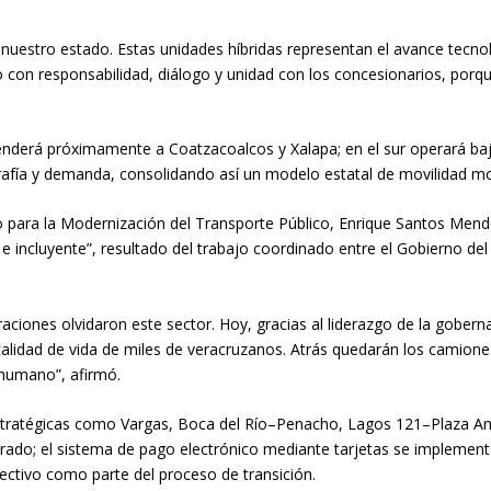
estro estado. Estas unidades híbridas representan el avance tecnoló
 con responsabilidad, diálogo y unidad con los concesionarios, porq
derá próximamente a Coatzacoalcos y Xalapa; en el sur operará bajo 
rafía y demanda, consolidando así un modelo estatal de movilidad mo
iso para la Modernización del Transporte Público, Enrique Santos Men
e incluyente”, resultado del trabajo coordinado entre el Gobierno del 
raciones olvidaron este sector. Hoy, gracias al liderazgo de la gober
 calidad de vida de miles de veracruzanos. Atrás quedarán los camione
 humano”, afirmó.
 estratégicas como Vargas, Boca del Río–Penacho, Lagos 121–Plaza 
do; el sistema de pago electrónico mediante tarjetas se implementa
ectivo como parte del proceso de transición.