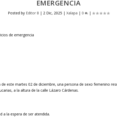
EMERGENCIA
Posted by
Editor 8
|
2 Dic, 2025
|
Xalapa
|
0
|
a de este
martes 02 de diciembre
, una persona de sexo femenino resu
ucarias
, a la altura de la calle Lázaro Cárdenas.
ad a la espera de ser atendida.