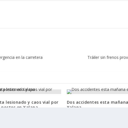
rgencia en la carretera
Tráiler sin frenos pr
ta lesionado y caos vial por
Dos accidentes esta mañana
 postes en Xalapa
Xalapa
2024
21 abril, 2025