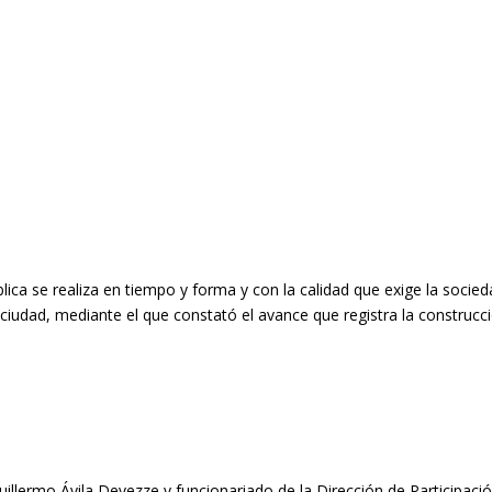
ública se realiza en tiempo y forma y con la calidad que exige la socied
 ciudad, mediante el que constató el avance que registra la construcci
llermo Ávila Devezze y funcionariado de la Dirección de Participación