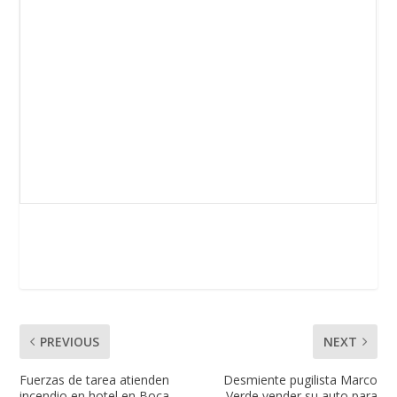
PREVIOUS
NEXT
Fuerzas de tarea atienden
Desmiente pugilista Marco
incendio en hotel en Boca
Verde vender su auto para