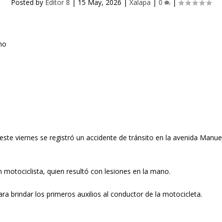
Posted by
Editor 8
|
15 May, 2026
|
Xalapa
|
0
|
te viernes se registró un accidente de tránsito en la avenida Manuel 
n motociclista, quien resultó con lesiones en la mano.
a brindar los primeros auxilios al conductor de la motocicleta.