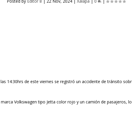
Posted by
Editor 8
|
22 Nov, 2024
|
Xalapa
|
0
|
as 14:30hrs de este viernes se registró un accidente de tránsito sobre
o marca Volkswagen tipo Jetta color rojo y un camión de pasajeros, 