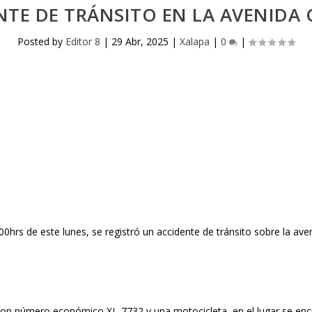
NTE DE TRÁNSITO EN LA AVENIDA 
Posted by
Editor 8
|
29 Abr, 2025
|
Xalapa
|
0
|
:00hrs de este lunes, se registró un accidente de tránsito sobre la aven
 con número económico XL-7732 y una motocicleta, en el lugar se enc