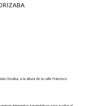
ORIZABA
ida Orizaba, a la altura de la calle Francisco
uentran elementos paramédicos para auxiliar al