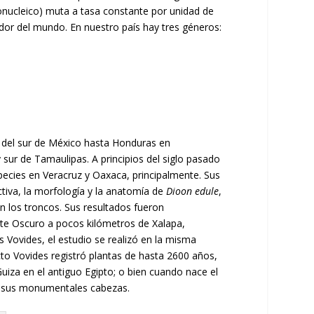
bonucleico) muta a tasa constante por unidad de
edor del mundo. En nuestro país hay tres géneros:
as del sur de México hasta Honduras en
 sur de Tamaulipas. A principios del siglo pasado
species en Veracruz y Oaxaca, principalmente. Sus
uctiva, la morfología y la anatomía de
Dioon edule
,
n los troncos. Sus resultados fueron
nte Oscuro a pocos kilómetros de Xalapa,
és Vovides, el estudio se realizó en la misma
to Vovides registró plantas de hasta 2600 años,
uiza en el antiguo Egipto; o bien cuando nace el
n sus monumentales cabezas.