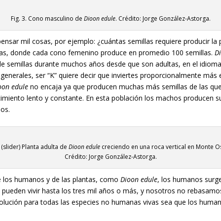
Fig. 3. Cono masculino de
Dioon edule
. Crédito: Jorge González-Astorga.
ensar mil cosas, por ejemplo: ¿cuántas semillas requiere producir la 
llas, donde cada cono femenino produce en promedio 100 semillas.
D
de semillas durante muchos años desde que son adultas, en el idioma
 generales, ser “K” quiere decir que inviertes proporcionalmente más e
oon edule
no encaja ya que producen muchas más semillas de las que p
cimiento lento y constante. En esta población los machos producen su
ños.
. (slider) Planta adulta de
Dioon edule
creciendo en una roca vertical en Monte O
Crédito: Jorge González-Astorga.
e los humanos y de las plantas, como
Dioon edule
, los humanos surge
s pueden vivir hasta los tres mil años o más, y nosotros no rebasam
 solución para todas las especies no humanas vivas sea que los human