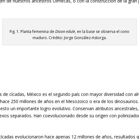
en de nuestros ancestros Olmecas, o con la construcción de la gran p
Fig. 1. Planta femenina de
Dioon edule
, en la base se observa el cono
maduro. Crédito: Jorge González-Astorga.
 de cícadas, México es el segundo país con mayor diversidad con alre
fue hace 250 millones de años en el Mesozoico o era de los dinosaurios
ndo esto un importante logro evolutivo. Conservan atributos ancestral
 sexos separados. Han coevolucionado desde su origen con polinizado
cadas evolucionaron hace apenas 12 millones de años, resultados que