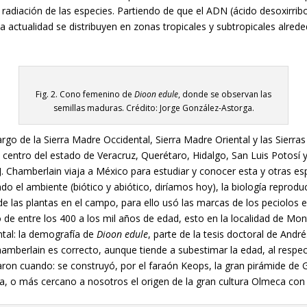
 radiación de las especies. Partiendo de que el ADN (ácido desoxirri
a actualidad se distribuyen en zonas tropicales y subtropicales alred
Fig. 2. Cono femenino de
Dioon edule
, donde se observan las
semillas maduras. Crédito: Jorge González-Astorga.
rgo de la Sierra Madre Occidental, Sierra Madre Oriental y las Sierr
 centro del estado de Veracruz, Querétaro, Hidalgo, San Luis Potosí y
J. Chamberlain viaja a México para estudiar y conocer esta y otras e
do el ambiente (biótico y abiótico, diríamos hoy), la biología reprod
las plantas en el campo, para ello usó las marcas de los peciolos e
 de entre los 400 a los mil años de edad, esto en la localidad de Mo
ntal: la demografía de
Dioon edule
, parte de la tesis doctoral de Andr
mberlain es correcto, aunque tiende a subestimar la edad, al respec
ron cuando: se construyó, por el faraón Keops, la gran pirámide de G
a, o más cercano a nosotros el origen de la gran cultura Olmeca co