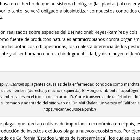
e basa en el hecho de que un sistema biológico (las plantas) al crecer
por lo tanto, se verá obligado a biosintetizar compuestos conocidos
.
4
n realizados sobre especies del BN nacional; Reyes-Ramírez y cols. (
como fuente de productos naturales antimicrobianos contra organismo
icidas botánicos o biopesticidas, los cuales a diferencia de los pesti
nte y al ser humano dada su biodegradabilidad, y disminuyen el fe
sp. y
Fusarium
sp. agentes causales de la enfermedad conocida como marchitez
iales: hembra (derecha) y macho (izquierda). B. Hongo simbionte fitopatóge
s ambrosiales en el tronco de un árbol. D. Corte transversal de un árbol en do
as. (tomado y adaptado del sitio web del Dr. Akif Skalen, University of California
https://ucanr.edu/sites/pshb/).
 plagas que afectan cultivos de importancia económica en el país, e
roducción de insectos exóticos plaga a nuevos ecosistemas. Por eje
tado de California (Estados Unidos de Norteamérica), los cuales se