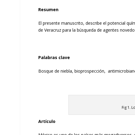
Resumen
El presente manuscrito, describe el potencial q
de Veracruz para la búsqueda de agentes novedoso
Palabras clave
Bosque de niebla, bioprospección, antimicrobia
Fig 1. 
Artículo
México es uno de los países más megadiversos, c