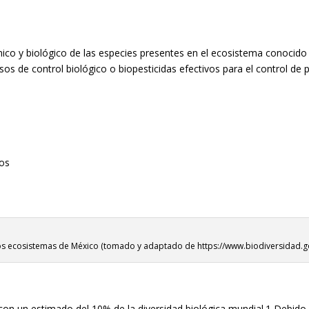
uímico y biológico de las especies presentes en el ecosistema conoc
s de control biológico o biopesticidas efectivos para el control de 
nos
Los ecosistemas de México (tomado y adaptado de https://www.biodiversidad.g
on un estimado del 10% de la diversidad biológica mundial.
1
Debido a