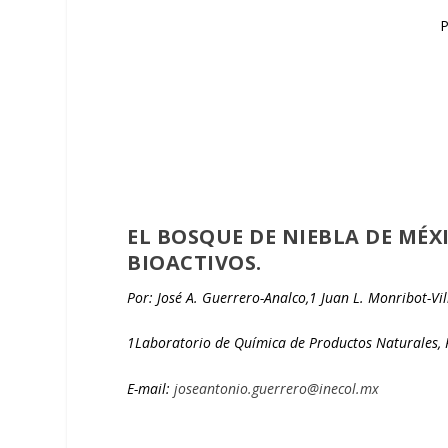
P
EL BOSQUE DE NIEBLA DE MÉ
BIOACTIVOS.
Por: José A. Guerrero-Analco,
1
Juan L. Monribot-Vil
1
Laboratorio de Química de Productos Naturales,
E-mail:
joseantonio.guerrero@inecol.mx