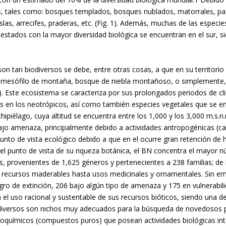
s, tales como: bosques templados, bosques nublados, matorrales, pas
slas, arrecifes, praderas, etc. (Fig. 1). Además, muchas de las espec
 estados con la mayor diversidad biológica se encuentran en el sur, 
on tan biodiversos se debe, entre otras cosas, a que en su territori
 mesófilo de montaña, bosque de niebla montañoso, o simplemente,
km²). Este ecosistema se caracteriza por sus prolongados periodos de 
s en los neotrópicos, así como también especies vegetales que se e
hipiélago, cuya altitud se encuentra entre los 1,000 y los 3,000 m.s.
ajo amenaza, principalmente debido a actividades antropogénicas (c
punto de vista ecológico debido a que en el ocurre gran retención d
l punto de vista de su riqueza botánica, el BN concentra el mayor 
es, provenientes de 1,625 géneros y pertenecientes a 238 familias; de
y recursos maderables hasta usos medicinales y ornamentales. Sin em
ro de extinción, 206 bajo algún tipo de amenaza y 175 en vulnerabili
 el uso racional y sustentable de sus recursos bióticos, siendo una d
iversos son nichos muy adecuados para la búsqueda de novedosos pro
itoquímicos (compuestos puros) que posean actividades biológicas in