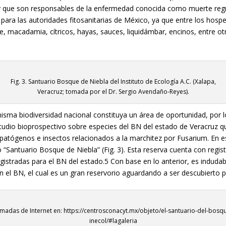
y que son responsables de la enfermedad conocida como muerte regre
 para las autoridades fitosanitarias de México, ya que entre los hos
 macadamia, cítricos, hayas, sauces, liquidámbar, encinos, entre ot
Fig. 3. Santuario Bosque de Niebla del Instituto de Ecología A.C. (Xalapa,
Veracruz; tomada por el Dr. Sergio Avendaño-Reyes).
misma biodiversidad nacional constituya un área de oportunidad, por 
udio bioprospectivo sobre especies del BN del estado de Veracruz que
atógenos e insectos relacionados a la marchitez por Fusarium. En esp
 “Santuario Bosque de Niebla” (Fig. 3). Esta reserva cuenta con regis
gistradas para el BN del estado.
5
Con base en lo anterior, es indudab
r en el BN, el cual es un gran reservorio aguardando a ser descubierto
Tomadas de Internet en: https://centrosconacyt.mx/objeto/el-santuario-del-bosqu
inecol/#lagaleria