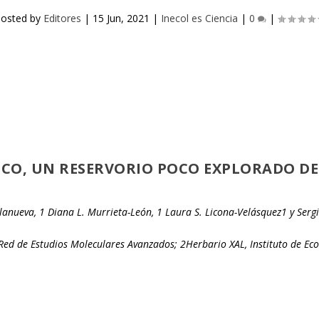
osted by
Editores
|
15 Jun, 2021
|
Inecol es Ciencia
|
0
|
XICO, UN RESERVORIO POCO EXPLORADO 
lanueva,
1
Diana L. Murrieta-León,
1
Laura S. Licona-Velásquez
1
y Serg
 Red de Estudios Moleculares Avanzados;
2
Herbario XAL, Instituto de Eco