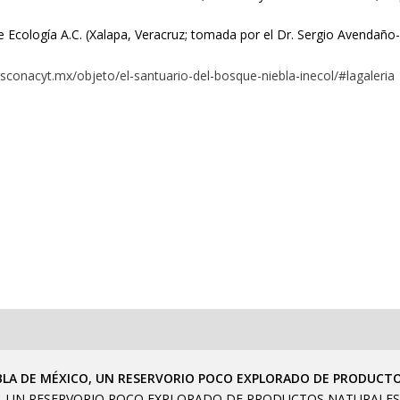
de Ecología A.C. (Xalapa, Veracruz; tomada por el Dr. Sergio Avendaño
osconacyt.mx/objeto/el-santuario-del-bosque-niebla-inecol/#lagaleria
BLA DE MÉXICO, UN RESERVORIO POCO EXPLORADO DE PRODUCT
O, UN RESERVORIO POCO EXPLORADO DE PRODUCTOS NATURALES 