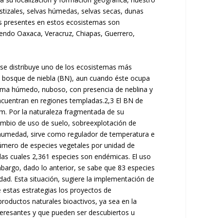
tizales, selvas húmedas, selvas secas, dunas
ies presentes en estos ecosistemas son
siendo Oaxaca, Veracruz, Chiapas, Guerrero,
o se distribuye uno de los ecosistemas más
 bosque de niebla (BN), aun cuando éste ocupa
clima húmedo, nuboso, con presencia de neblina y
ncuentran en regiones templadas.
2,3
El BN de
n.m. Por la naturaleza fragmentada de su
ambio de uso de suelo, sobreexplotación de
e humedad, sirve como regulador de temperatura e
número de especies vegetales por unidad de
 las cuales 2,361 especies son endémicas. El uso
bargo, dado lo anterior, se sabe que 83 especies
dad. Esta situación, sugiere la implementación de
e estas estrategias los proyectos de
ductos naturales bioactivos, ya sea en la
teresantes y que pueden ser descubiertos u