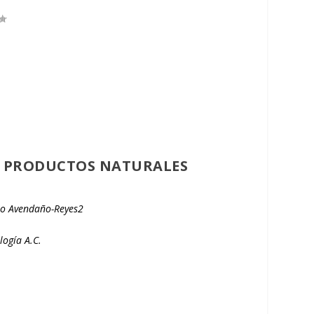
DE PRODUCTOS NATURALES
io Avendaño-Reyes
2
logía A.C.