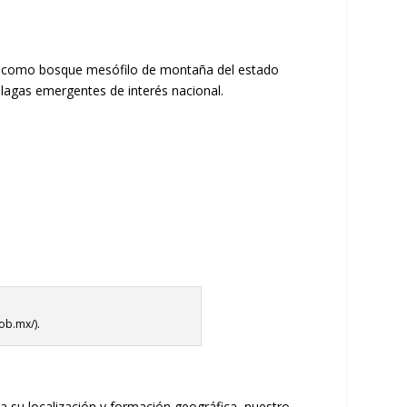
ido como bosque mesófilo de montaña del estado
plagas emergentes de interés nacional.
ob.mx/).
 su localización y formación geográfica, nuestro