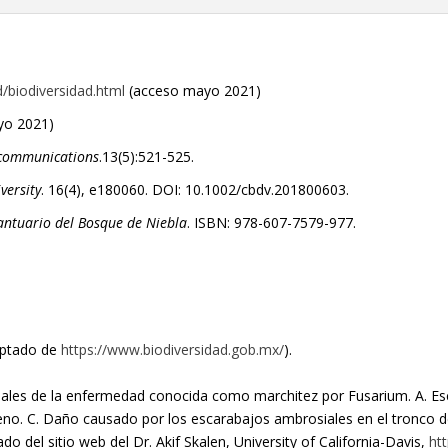
/biodiversidad.html
(acceso mayo 2021)
yo 2021)
 communications
.13(5):521-525.
versity
. 16(4), e180060. DOI: 10.1002/cbdv.201800603.
antuario del Bosque de Niebla
. ISBN: 978-607-7579-977.
aptado de
https://www.biodiversidad.gob.mx/
).
ales de la enfermedad conocida como marchitez por Fusarium. A. Es
no. C. Daño causado por los escarabajos ambrosiales en el tronco de 
 del sitio web del Dr. Akif Skalen, University of California-Davis,
ht