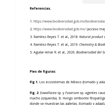
Referencias.
https://www.biodiversidad.gob.mx/biodiversidad
https://www.biodiversidad.gob.mx/
(acceso ma
Ramírez-Reyes T. et al., 2018.
Natural product
Ramírez‐Reyes T. et al., 2019.
Chemistry & Biodi
Aguilar-Amar R. et al., 2020.
Biodiversidad del S
Pies de figuras:
Fig 1
. Los ecosistemas de México (tomado y ad
Fig. 2
.
Euwallacea
sp. y
Fusarium
sp. agentes caus
macho (izquierda). B. Hongo simbionte fitopatóge
donde se muestran las galerías. (tomado y adaptado