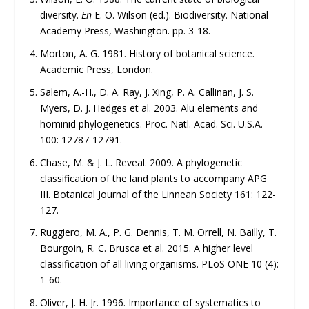
diversity.
En
E. O. Wilson (ed.). Biodiversity. National
Academy Press, Washington. pp. 3-18.
Morton, A. G. 1981. History of botanical science.
Academic Press, London.
Salem, A.-H., D. A. Ray, J. Xing, P. A. Callinan, J. S.
Myers, D. J. Hedges et al. 2003. Alu elements and
hominid phylogenetics. Proc. Natl. Acad. Sci. U.S.A.
100: 12787-12791.
Chase, M. & J. L. Reveal. 2009. A phylogenetic
classification of the land plants to accompany APG
III. Botanical Journal of the Linnean Society 161: 122-
127.
Ruggiero, M. A., P. G. Dennis, T. M. Orrell, N. Bailly, T.
Bourgoin, R. C. Brusca et al. 2015. A higher level
classification of all living organisms. PLoS ONE 10 (4):
1-60.
Oliver, J. H. Jr. 1996. Importance of systematics to