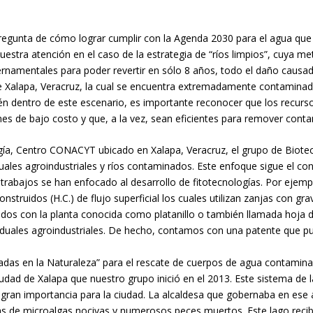
regunta de cómo lograr cumplir con la Agenda 2030 para el agua qu
uestra atención en el caso de la estrategia de “ríos limpios”, cuya me
bernamentales para poder revertir en sólo 8 años, todo el daño caus
 de Xalapa, Veracruz, la cual se encuentra extremadamente contamina
én dentro de este escenario, es importante reconocer que los recurs
es de bajo costo y que, a la vez, sean eficientes para remover cont
ogía, Centro CONACYT ubicado en Xalapa, Veracruz, el grupo de Biote
iduales agroindustriales y ríos contaminados. Este enfoque sigue el
trabajos se han enfocado al desarrollo de fitotecnologías. Por ejemp
truidos (H.C.) de flujo superficial los cuales utilizan zanjas con grava
os con la planta conocida como platanillo o también llamada hoja d
siduales agroindustriales. De hecho, contamos con una patente que pu
adas en la Naturaleza” para el rescate de cuerpos de agua contamina
ciudad de Xalapa que nuestro grupo inició en el 2013. Este sistema de 
 gran importancia para la ciudad. La alcaldesa que gobernaba en ese 
 de microalgas nocivas y numerosos peces muertos. Este lago recibe