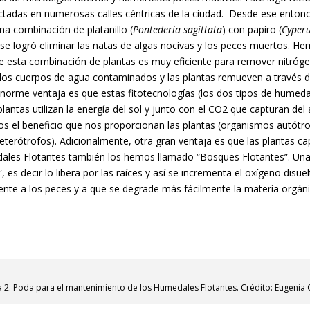
ctadas en numerosas calles céntricas de la ciudad. Desde ese ento
 una combinación de platanillo (
Pontederia sagittata
) con papiro (
Cyper
y se logró eliminar las natas de algas nocivas y los peces muertos.
ue esta combinación de plantas es muy eficiente para remover nitróge
los cuerpos de agua contaminados y las plantas remueven a través de
norme ventaja es que estas fitotecnologías (los dos tipos de humedal
antas utilizan la energía del sol y junto con el CO
2
que capturan del a
 el beneficio que nos proporcionan las plantas (organismos autótro
eterótrofos). Adicionalmente, otra gran ventaja es que las plantas c
dales Flotantes también los hemos llamado “Bosques Flotantes”. Una 
, es decir lo libera por las raíces y así se incrementa el oxígeno disu
nte a los peces y a que se degrade más fácilmente la materia orgánic
a 2. Poda para el mantenimiento de los Humedales Flotantes. Crédito: Eugenia 