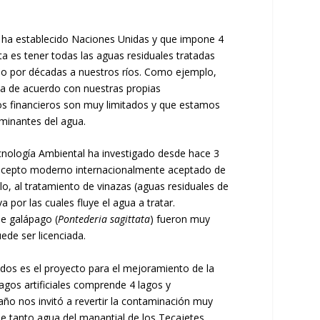
e ha establecido Naciones Unidas y que impone 4
ta es tener todas las aguas residuales tratadas
ado por décadas a nuestros ríos. Como ejemplo,
da de acuerdo con nuestras propias
os financieros son muy limitados y que estamos
aminantes del agua.
cnología Ambiental ha investigado desde hace 3
 concepto moderno internacionalmente aceptado de
lo, al tratamiento de vinazas (aguas residuales de
 por las cuales fluye el agua a tratar.
e galápago (
Pontederia sagittata
) fueron muy
ede ser licenciada.
dos es el proyecto para el mejoramiento de la
lagos artificiales comprende 4 lagos y
año nos invitó a revertir la contaminación muy
 tanto agua del manantial de los Tecajetes,