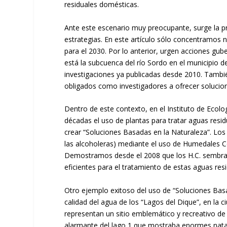
residuales domésticas.
Ante este escenario muy preocupante, surge la p
estrategias. En este artículo sólo concentramos n
para el 2030. Por lo anterior, urgen acciones gu
está la subcuenca del río Sordo en el municipio
investigaciones ya publicadas desde 2010. Tambi
obligados como investigadores a ofrecer solucion
Dentro de este contexto, en el Instituto de Ecol
décadas el uso de plantas para tratar aguas res
crear “Soluciones Basadas en la Naturaleza”. Los 
las alcoholeras) mediante el uso de Humedales Cons
Demostramos desde el 2008 que los H.C. sembrad
eficientes para el tratamiento de estas aguas re
Otro ejemplo exitoso del uso de “Soluciones Bas
calidad del agua de los “Lagos del Dique”, en la 
representan un sitio emblemático y recreativo de
alarmante del lago 1 que mostraba enormes natas