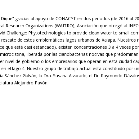
ique” gracias al apoyo de CONACYT en dos períodos (de 2016 al 201
ical Research Organizations (WAITRO), Asociación que otorgó al INECO
vid Challenge: Phytotechnologies to provide clean water to small co
l rescate de estos emblemáticos lagos urbanos de Xalapa. Nuestros 
e que esté casi estancado), existen concentraciones 3 a 4 veces por 
 microcistina, liberada por las cianobacterias nocivas que predomin
er nivel de gobierno o los empresarios que operan en esta ciudad ca
el lago 4. Nuestro grupo de trabajo actual está constituido por un 
oria Sánchez Galván, la Dra. Susana Alvarado, el Dr. Raymundo Dávalos
ciatura Alejandro Pavón.