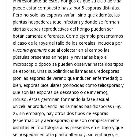
impresionante de estos hongos es que su ciclo de vida
puede estar compuesto hasta por 5 esporas distintas.
Pero no solo las esporas varían, sino que además, las
plantas hospederas (que infectan) y donde se forman
ciertas etapas reproductivas del hongo pueden ser
botánicamente diferentes. Como ejemplo presentamos
el caso de la roya del tallo de los cereales, inducida por
Puccinia
graminis
que al colectar en el campo las
pústulas presentes en hojas, y revisarlas bajo el
microscopio óptico se pueden observar hasta dos tipos
de esporas, unas subcilíndricas llamadas uredosporas
(son las esporas de verano que inducen enfermedad) o
bien, esporas bicelulares (conocidas como teliosporas y
que son las esporas de descanso o de invierno),
incluso, éstas germinan formando la fase sexual
unicelular produciendo las llamadas basidiosporas (Fig.
2), sin embargo, hay otros dos tipos de esporas
(espermacios y aeciosporas) que son completamente
distintas en morfología a las presentes en el trigo y que
se hospedan en otra planta alterna y, sin embargo, el