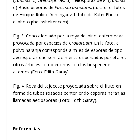
graminis
, c) Uredosporas, d) Teliosporas de
P. graminis
,
e) Basidiosporas de
Puccinia annularis
. (a, c, d, e, fotos
de Enrique Rubio Domínguez; b foto de Kuhn Photo -
dkphoto.photoshelter.com)
Fig. 3. Cono afectado por la roya del pino, enfermedad
provocada por especies de
Cronartium
. En la foto, el
polvo naranja corresponde a miles de esporas de tipo
aeciosporas que son fácilmente dispersadas por el aire,
otros árboles como encinos son los hospederos
alternos (Foto: Edith Garay).
Fig. 4. Roya del tejocote proyectada sobre el fruto en
forma de tubos rosados conteniendo esporas naranjas
llamadas aeciosporas (Foto: Edith Garay).
Referencias