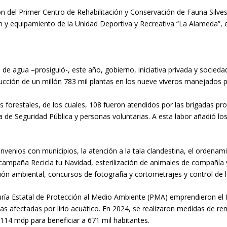
ón del Primer Centro de Rehabilitación y Conservación de Fauna Silves
n y equipamiento de la Unidad Deportiva y Recreativa “La Alameda”, e
de agua –prosiguió-, este año, gobierno, iniciativa privada y socieda
ucción de un millón 783 mil plantas en los nueve viveros manejados po
s forestales, de los cuales, 108 fueron atendidos por las brigadas prop
a de Seguridad Pública y personas voluntarias. A esta labor añadió l
onvenios con municipios, la atención a la tala clandestina, el ordenam
campaña Recicla tu Navidad, esterilización de animales de compañía y 
ación ambiental, concursos de fotografía y cortometrajes y control de
uría Estatal de Protección al Medio Ambiente (PMA) emprendieron e
icas afectadas por lirio acuático. En 2024, se realizaron medidas de r
e 114 mdp para beneficiar a 671 mil habitantes.