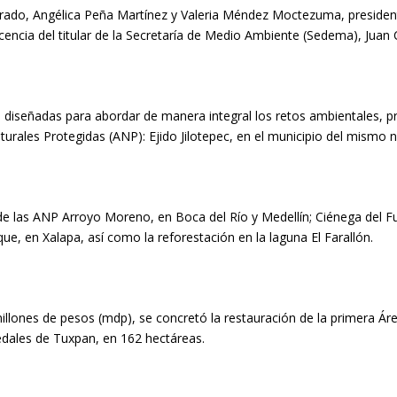
rado, Angélica Peña Martínez y Valeria Méndez Moctezuma, presidenta
cencia del titular de la Secretaría de Medio Ambiente (Sedema), Juan
as diseñadas para abordar de manera integral los retos ambientales, pr
urales Protegidas (ANP): Ejido Jilotepec, en el municipio del mismo
 de las ANP Arroyo Moreno, en Boca del Río y Medellín; Ciénega del Fu
, en Xalapa, así como la reforestación en la laguna El Farallón.
illones de pesos (mdp), se concretó la restauración de la primera Á
dales de Tuxpan, en 162 hectáreas.