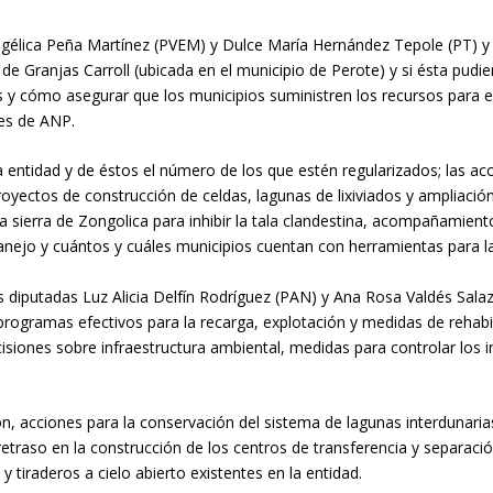
Angélica Peña Martínez (PVEM) y Dulce María Hernández Tepole (PT) y
de Granjas Carroll (ubicada en el municipio de Perote) y si ésta pudier
es y cómo asegurar que los municipios suministren los recursos para 
ies de ANP.
a entidad y de éstos el número de los que estén regularizados; las ac
proyectos de construcción de celdas, lagunas de lixiviados y ampliació
la sierra de Zongolica para inhibir la tala clandestina, acompañamie
nejo y cuántos y cuáles municipios cuentan con herramientas para la
las diputadas Luz Alicia Delfín Rodríguez (PAN) y Ana Rosa Valdés Sal
rogramas efectivos para la recarga, explotación y medidas de rehabil
cisiones sobre infraestructura ambiental, medidas para controlar los
ón, acciones para la conservación del sistema de lagunas interdunar
retraso en la construcción de los centros de transferencia y separació
 y tiraderos a cielo abierto existentes en la entidad.