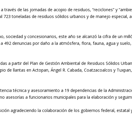
, a través de las jornadas de acopio de residuos, “reciclones” y “ambi
 723 toneladas de residuos sólidos urbanos y de manejo especial, as
, sociedad y concesionarios, este año se alcanzó la cifra de un millón
a 492 denuncias por daño a la atmósfera, flora, fauna, agua y suelo,
das a partir del Plan de Gestión Ambiental de Residuos Sólidos Urba
pio de llantas en Actopan, Ángel R. Cabada, Coatzacoalcos y Tuxpan,
sistencia técnica y asesoramiento a 19 dependencias de la Administrac
o asesorías a funcionarios municipales para la elaboración y seguim
ión agradeciendo la colaboración de los gobiernos federal, estatal y m