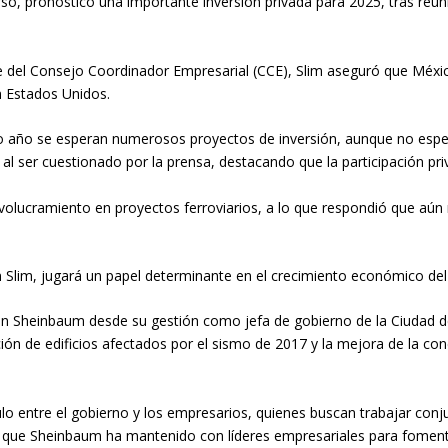
so, pronosticó una importante inversión privada para 2025, tras reun
 del Consejo Coordinador Empresarial (CCE), Slim aseguró que Méxic
n Estados Unidos.
o año se esperan numerosos proyectos de inversión, aunque no especi
l ser cuestionado por la prensa, destacando que la participación priv
nvolucramiento en proyectos ferroviarios, a lo que respondió que aún
 Slim, jugará un papel determinante en el crecimiento económico del 
on Sheinbaum desde su gestión como jefa de gobierno de la Ciudad d
ión de edificios afectados por el sismo de 2017 y la mejora de la conec
ulo entre el gobierno y los empresarios, quienes buscan trabajar conj
 que Sheinbaum ha mantenido con líderes empresariales para foment