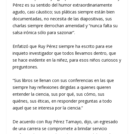
Pérez es su sentido del humor ex
traordinariamente
agudo, casi cá
ustico; sus pláticas siempre están bien
documentadas, no necesita de las diapositivas, sus
charl
as siempre derrochan amenidad y
“nunca falta su
salsa irónica sólo para sazonar”.
Enfatizó que Ruy Pérez siempre ha escrito para ese
inquieto investigador que todos llevamos dentro, que
se hace evidente en la niñez, para esos niños curiosos y
preguntones.
“
S
us libros se llenan con sus conferencias en las que
siempre hay reflexiones dirigidas a quienes quieren
entender la ciencia, su
s
por qué, sus cómo, sus
quiénes, sus éticas, en responder preguntas a todo
aquel que se interesa por la ciencia.”
De acuerdo con Ruy Pérez Tamayo, dijo,
u
n egresado
de una carrera se compromete a brindar servicio