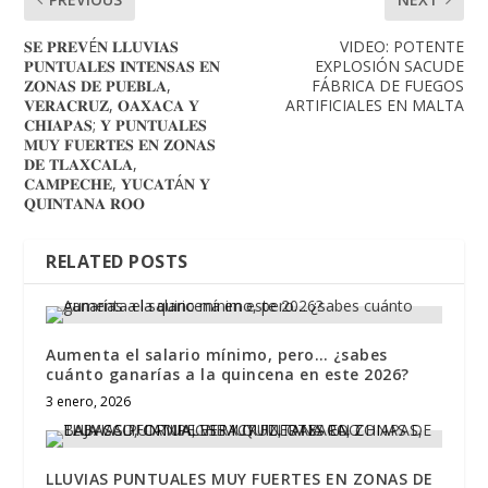
𝐒𝐄 𝐏𝐑𝐄𝐕É𝐍 𝐋𝐋𝐔𝐕𝐈𝐀𝐒
VIDEO: POTENTE
𝐏𝐔𝐍𝐓𝐔𝐀𝐋𝐄𝐒 𝐈𝐍𝐓𝐄𝐍𝐒𝐀𝐒 𝐄𝐍
EXPLOSIÓN SACUDE
𝐙𝐎𝐍𝐀𝐒 𝐃𝐄 𝐏𝐔𝐄𝐁𝐋𝐀,
FÁBRICA DE FUEGOS
𝐕𝐄𝐑𝐀𝐂𝐑𝐔𝐙, 𝐎𝐀𝐗𝐀𝐂𝐀 𝐘
ARTIFICIALES EN MALTA
𝐂𝐇𝐈𝐀𝐏𝐀𝐒; 𝐘 𝐏𝐔𝐍𝐓𝐔𝐀𝐋𝐄𝐒
𝐌𝐔𝐘 𝐅𝐔𝐄𝐑𝐓𝐄𝐒 𝐄𝐍 𝐙𝐎𝐍𝐀𝐒
𝐃𝐄 𝐓𝐋𝐀𝐗𝐂𝐀𝐋𝐀,
𝐂𝐀𝐌𝐏𝐄𝐂𝐇𝐄, 𝐘𝐔𝐂𝐀𝐓Á𝐍 𝐘
𝐐𝐔𝐈𝐍𝐓𝐀𝐍𝐀 𝐑𝐎𝐎
RELATED POSTS
Aumenta el salario mínimo, pero… ¿sabes
cuánto ganarías a la quincena en este 2026?
3 enero, 2026
LLUVIAS PUNTUALES MUY FUERTES EN ZONAS DE