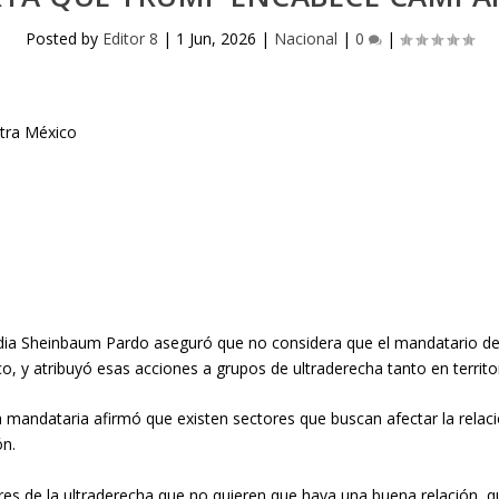
Posted by
Editor 8
|
1 Jun, 2026
|
Nacional
|
0
|
udia Sheinbaum Pardo aseguró que no considera que el mandatario d
o, y atribuyó esas acciones a grupos de ultraderecha tanto en terri
a mandataria afirmó que existen sectores que buscan afectar la rela
ón.
es de la ultraderecha que no quieren que haya una buena relación, q