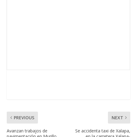
PREVIOUS
NEXT
Avanzan trabajos de
Se accidenta taxi de Xalapa,
pavimentación en Murillo
en la carretera Xalapa-