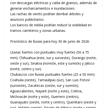
con descargas eléctricas y caída de granizo, además de
generar encharcamientos e inundaciones.
Las rachas de viento podrían derribar árboles y
anuncios publicitarios.
Los bancos de niebla podrían reducir la visibilidad en
tramos carreteros y zonas urbanas.
Pronóstico de lluvias para hoy 30 de junio de 2026:
Lluvias fuertes con puntuales muy fuertes (50 a 75
mm): Chihuahua (este, sur y suroeste), Durango (norte,
oeste y sur), Sinaloa (noreste, este y sureste) y Jalisco
(norte, centro y sur).
Chubascos con lluvias puntuales fuertes (25 a 50 mm):
Coahuila (oeste), Tamaulipas (sur), San Luis Potosí
(suroeste), Zacatecas (oeste, sur y sureste),
Aguascalientes, Nayarit (norte y este), Colima,
Michoacán (norte y este), Guerrero (centro),
Guanajuato (oeste, norte y centro), Querétaro (oeste y
sur), Hidalgo (oeste), Estado de México (norte y oeste),