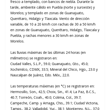
fresco a templado, con bancos de niebla. Durante la
tarde, ambiente cálido en Puebla (norte y suroeste) y
Morelos; y templado en zonas de Guanajuato,
Querétaro, Hidalgo y Tlaxcala. Viento de dirección
variable, de 10 a 20 km/h con rachas de 30 a 50 km/h
en zonas de Guanajuato, Querétaro, Hidalgo, Tlaxcala y
Puebla, y rachas menores a 30 km/h en zonas de
Morelos.
Las lluvias máximas de las últimas 24 horas (en
milímetros) se registraron en:
Ciudad Valles, S.L.P., 59.0; Guanajuato, Gto., 45.0;
Xochimilco, CDMX, 33.5; Mineral del Chico, Hgo., 23.0 y
Naucalpan de Juárez, Edo. Méx., 22.0.
Las temperaturas máximas (en °C) se registraron en:
Hermosillo, Son., 42.5; Choix, Sin., 41.4; La Paz, B.C.S.,
40.7; Torreón, Coah., 40.0; Colima, Col., 39.7;
Campeche, Camp. y Arriaga, Chis., 39.1; Ciudad Victoria,
Tamps., 38.2; Valladolid, Yuc., 38.1; Monterrey, N.L., 37.0