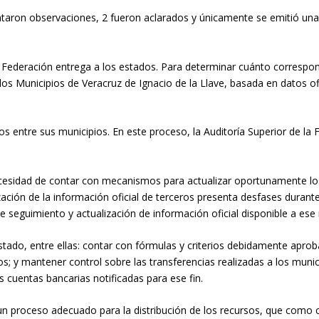
sentaron observaciones, 2 fueron aclarados y únicamente se emitió u
a Federación entrega a los estados. Para determinar cuánto correspon
 los Municipios de Veracruz de Ignacio de la Llave, basada en datos 
s entre sus municipios. En este proceso, la Auditoría Superior de la F
ecesidad de contar con mecanismos para actualizar oportunamente los 
ización de la información oficial de terceros presenta desfases durant
e seguimiento y actualización de información oficial disponible a e
tado, entre ellas: contar con fórmulas y criterios debidamente aproba
ursos; y mantener control sobre las transferencias realizadas a los m
 cuentas bancarias notificadas para ese fin.
un proceso adecuado para la distribución de los recursos, que como c