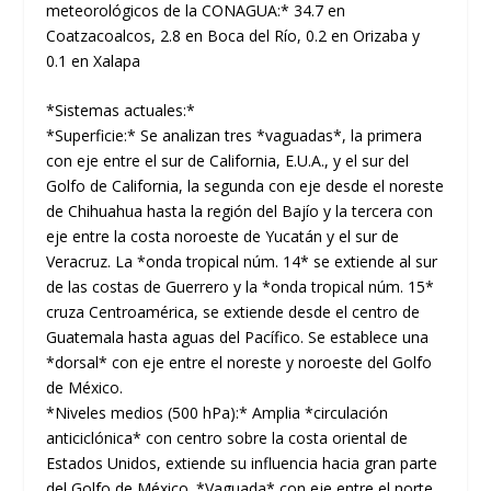
meteorológicos de la CONAGUA:* 34.7 en
Coatzacoalcos, 2.8 en Boca del Río, 0.2 en Orizaba y
0.1 en Xalapa
*Sistemas actuales:*
*Superficie:* Se analizan tres *vaguadas*, la primera
con eje entre el sur de California, E.U.A., y el sur del
Golfo de California, la segunda con eje desde el noreste
de Chihuahua hasta la región del Bajío y la tercera con
eje entre la costa noroeste de Yucatán y el sur de
Veracruz. La *onda tropical núm. 14* se extiende al sur
de las costas de Guerrero y la *onda tropical núm. 15*
cruza Centroamérica, se extiende desde el centro de
Guatemala hasta aguas del Pacífico. Se establece una
*dorsal* con eje entre el noreste y noroeste del Golfo
de México.
*Niveles medios (500 hPa):* Amplia *circulación
anticiclónica* con centro sobre la costa oriental de
Estados Unidos, extiende su influencia hacia gran parte
del Golfo de México. *Vaguada* con eje entre el norte