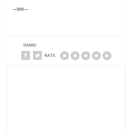
—000—
SHARE:
RATE: