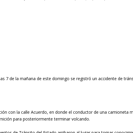
as 7 de la mañana de este domingo se registró un accidente de tránsit
cción con la calle Acuerdo, en donde el conductor de una camioneta 
arnición para posteriormente terminar volcando.
ntos de Tránsito del Estado arribaron al lugar para tomar conocimie