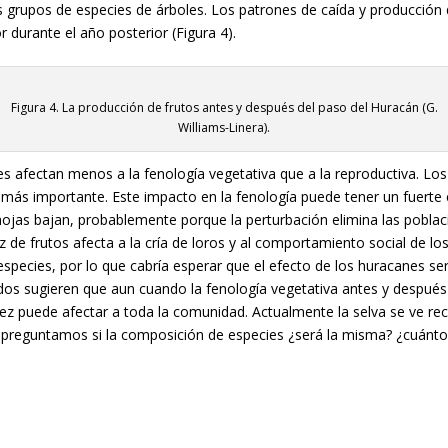
s grupos de especies de árboles. Los patrones de caída y producción d
 durante el año posterior (Figura 4).
Figura 4. La producción de frutos antes y después del paso del Huracán (G.
Williams-Linera).
es afectan menos a la fenología vegetativa que a la reproductiva. L
 más importante. Este impacto en la fenología puede tener un fuerte e
 hojas bajan, probablemente porque la perturbación elimina las pobla
z de frutos afecta a la cría de loros y al comportamiento social de l
especies, por lo que cabría esperar que el efecto de los huracanes se
dos sugieren que aun cuando la fenología vegetativa antes y después 
vez puede afectar a toda la comunidad. Actualmente la selva se ve re
 preguntamos si la composición de especies ¿será la misma? ¿cuánto 