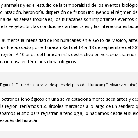
s y animales y es el estudio de la temporalidad de los eventos biológic
polinización, herbivoría, dispersión de frutos) incluyendo el régimen 
ía de las selvas tropicales, los huracanes son importantes eventos d
la vegetación, las condiciones ambientales y las interacciones bióti
 aumente la intensidad de los huracanes en el Golfo de México, antes
uz fue azotado por el huracán Karl del 14 al 18 de septiembre del 20
región. A 10 años del huracán más destructivo en Veracruz estamos
ada intensa en términos climatológicos.
Figura 1. Entrando a la selva después del paso del Huracán (C. Alvarez-Aquino)
los patrones fenológicos en una selva estacionalmente seca antes y 
la región, teníamos 165 árboles marcados a lo largo de un sendero q
bamos el sitio para registrar la fenología, lo hacíamos desde el suelo
espués del huracán.