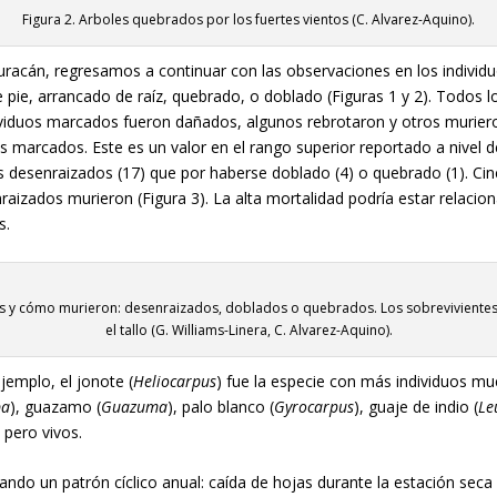
Figura 2. Arboles quebrados por los fuertes vientos (C. Alvarez-Aquino).
uracán, regresamos a continuar con las observaciones en los individ
pie, arrancado de raíz, quebrado, o doblado (Figuras 1 y 2). Todos 
dividuos marcados fueron dañados, algunos rebrotaron y otros murier
os marcados. Este es un valor en el rango superior reportado a nivel d
 desenraizados (17) que por haberse doblado (4) o quebrado (1). Ci
aizados murieron (Figura 3). La alta mortalidad podría estar relacion
s.
os y cómo murieron: desenraizados, doblados o quebrados. Los sobrevivientes
el tallo (G. Williams-Linera, C. Alvarez-Aquino).
jemplo, el jonote (
Heliocarpus
) fue la especie con más individuos mu
ba
), guazamo (
Guazuma
), palo blanco (
Gyrocarpus
), guaje de indio (
Le
s pero vivos.
do un patrón cíclico anual: caída de hojas durante la estación seca y 