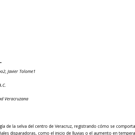
L
no
2
, Javier Tolome
1
A.C.
dad Veracruzana
ía de la selva del centro de Veracruz, registrando cómo se comporta
eñales disparadoras, como el inicio de lluvias o el aumento en tempera