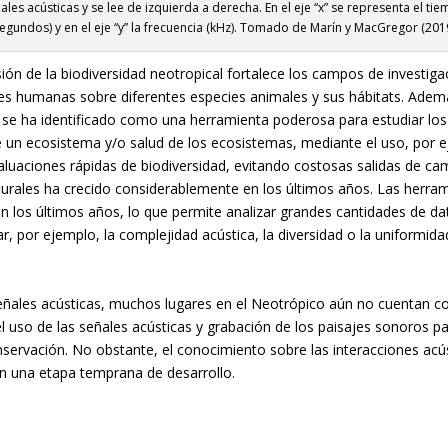
ales acústicas y se lee de izquierda a derecha. En el eje “x” se representa el ti
segundos) y en el eje “y” la frecuencia (kHz). Tomado de Marín y MacGregor (2019
nsión de la biodiversidad neotropical fortalece los campos de invest
ades humanas sobre diferentes especies animales y sus hábitats. Ademá
ca se ha identificado como una herramienta poderosa para estudiar l
e un ecosistema y/o salud de los ecosistemas, mediante el uso, por ej
valuaciones rápidas de biodiversidad, evitando costosas salidas de ca
turales ha crecido considerablemente en los últimos años. Las herram
 los últimos años, lo que permite analizar grandes cantidades de da
car, por ejemplo, la complejidad acústica, la diversidad o la uniformid
 señales acústicas, muchos lugares en el Neotrópico aún no cuentan c
el uso de las señales acústicas y grabación de los paisajes sonoros 
nservación. No obstante, el conocimiento sobre las interacciones acú
en una etapa temprana de desarrollo.