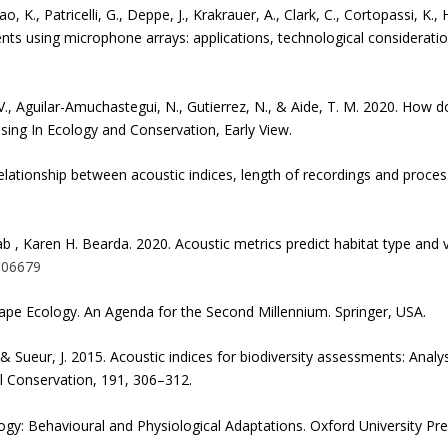
ao, K., Patricelli, G., Deppe, J., Krakrauer, A., Clark, C., Cortopassi, K.,
ents using microphone arrays: applications, technological considerati
 Aguilar-Amuchastegui, N., Gutierrez, N., & Aide, T. M. 2020. How doe
ing In Ecology and Conservation, Early View.
Relationship between acoustic indices, length of recordings and proces
, Karen H. Bearda. 2020. Acoustic metrics predict habitat type and v
.106679
cape Ecology. An Agenda for the Second Millennium. Springer, USA.
., & Sueur, J. 2015. Acoustic indices for biodiversity assessments: An
l Conservation, 191, 306–312.
ogy: Behavioural and Physiological Adaptations. Oxford University Pre