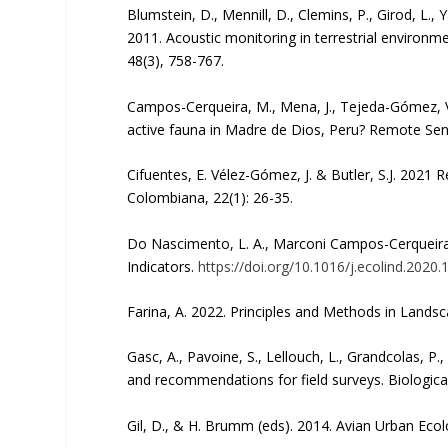
Blumstein, D., Mennill, D., Clemins, P., Girod, L., Y
2011. Acoustic monitoring in terrestrial environm
48(3), 758-767.
Campos-Cerqueira, M., Mena, J., Tejeda-Gómez, V.,
active fauna in Madre de Dios, Peru? Remote Sens
Cifuentes, E. Vélez-Gómez, J. & Butler, S.J. 2021 
Colombiana, 22(1): 26-35.
Do Nascimento, L. A., Marconi Campos-Cerqueirab 
Indicators.
https://doi.org/10.1016/j.ecolind.2020
Farina, A. 2022. Principles and Methods in Lands
Gasc, A., Pavoine, S., Lellouch, L., Grandcolas, P
and recommendations for field surveys. Biologica
Gil, D., & H. Brumm (eds). 2014. Avian Urban Ecol