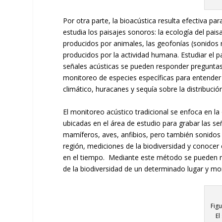
Por otra parte, la bioacústica resulta efectiva p
estudia los paisajes sonoros: la ecología del pa
producidos por animales, las geofonías (sonidos n
producidos por la actividad humana. Estudiar el p
señales acústicas se pueden responder preguntas 
monitoreo de especies específicas para entender 
climático, huracanes y sequía sobre la distribuci
El monitoreo acústico tradicional se enfoca en l
ubicadas en el área de estudio para grabar las señ
mamíferos, aves, anfibios, pero también sonidos d
región, mediciones de la biodiversidad y conoce
en el tiempo. Mediante este método se pueden re
de la biodiversidad de un determinado lugar y m
Fig
El