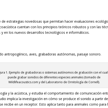
uiere de estrategias novedosas que permitan hacer evaluaciones ecológ
coacústica cuentan con los principios teóricos robustos y con las téc
 y en los nuevos desarrollos tecnológicos e informáticos.
ido antropogénico, aves, grabadoras autónomas, paisaje sonoro.
gura 1. Ejemplo de grabadoras o sistemas autónomos de grabación con el cual
puede grabar sonidos de diferentes especies animales (tomado de
Wildlifeacoustics.com y del Laboratorio de Ornitología de Cornell).
ología y la acústica, y estudia el comportamiento de comunicación ent
tudio implica la investigación en cómo se produce el sonido a partir 
 se recibe en un receptor. Esto aplica tanto para animales como par