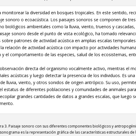
ara monitorear la diversidad en bosques tropicales. En este sentido, r
isaje sonoro o ecoacústica. Los paisajes sonoros se componen de tres
o biológicos ambientales como la lluvia, viento, truenos y cascadas,
aisaje sonoro desde el punto de vista ecológico, ha tomado relevancia
sobre patrones de actividad acústica en amplias escalas temporales 
la relación de actividad acústica con impacto por actividades human
ón y el comportamiento de las especies, salud de los ecosistemas, ent
a observación directa del organismo vocalmente activo, mientras el mo
ales acústicas y luego detectar la presencia de los individuos. Es una
e lluvia, viento, y otros sonidos de origen antrópico. Su uso, permite
r el estatus de diferentes poblaciones y comunidades de animales pa
copilar grandes cantidades de datos a grandes escalas, que luego s
omento.
ura 3. Paisaje sonoro con sus diferentes componentes biológicos y antropogéni
 sonograma es la representación gráfica de las características estructurales de 