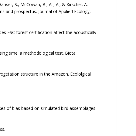
 Hanser, S., McCowan, B., Ali, A., & Kirschel, A.
ons and prospectus. Journal of Applied Ecology,
s FSC forest certification affect the acoustically
sing time: a methodological test. Biota
egetation structure in the Amazon. Ecololgical
alyses of bias based on simulated bird assemblages
ss.