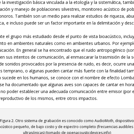
a investigación básica vinculada a la etología y la sistemática, tambi
ción y manejo de poblaciones silvestres, monitoreo acústico de pobla
noros. También son un medio para realizar estudios de riqueza, abu
ica, e incluso puede ser un factor importante en la delimitación y des
nte el grupo más estudiado desde el punto de vista bioacústico, inclu
anto en ambientes naturales como en ambientes urbanos. Por ejemplo
icación. En general se ha encontrado que el ruido antropogénico (son
n sus intentos de comunicación, al enmascarar la trasmisión de la s
e sonidos provocados por la presencia de ruido, es decir, ocurre una 
s temprano, o algunas pueden cantar más fuerte con la finalidad tam
én sucede en los humanos, se conoce con el nombre de efecto Lombard
so se ha documentado que algunas aves son capaces de cantar en hora
e no poder establecer una adecuada comunicación entre emisor (por 
 reproductivo de los mismos, entre otros impactos.
Figura 2. Otro sistema de grabación es conocido como AudioMoth, dispositivo
acústico pequeño, de bajo costo y de espectro completo (frecuencias audibles 
ultrasónicas) (tomado de openacousticdevices.info)