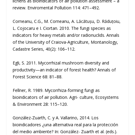
lichens as bioindicators of air pollution assessment – a
review. Enviromental Pollution 114: 471–492.
Corneanu, C.G., M. Corneanu, A. Lăcătușu, D. Răduțoiu,
L. Cojocaru e I. Ciortan. 2010. The fungi species as
indicators for heavy metals and/or radionuclids. Annals
of the University of Craiova-Agriculture, Montanology,
Cadastre Series, 40(2): 106–112.
Egli, S. 2011. Mycorrhizal mushroom diversity and
productivity—an indicator of forest health? Annals of
Forest Science 68: 81–88.
Fellner, R. 1989. Mycorrhiza-forming fungi as
bioindicators of air pollution. Agri- culture, Ecosystems
& Environment 28: 115–120.
González-Zuarth, C. y A. Vallarino, 2014. Los
bioindicadores ¿una alternativa real para la protección
del medio ambiente? In: González- Zuarth et al. (eds.).