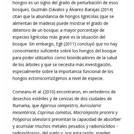
hongos es un signo del grado de perturbación de esos
bosques. Guzmán-Dávalos y Álvarez-Barajas (2014)
citan que la abundancia de hongos lignícolas (que se
alimentan de madera) puede mostrar el grado de
deterioro de un bosque; a mayor porcentaje de
especies lignícolas más grave es la situación del
bosque. Sin embargo, Egli (2011) concluyó que no hay
conocimiento suficiente sobre los hongos del bosque
para poder utilizarlos como bioindicadores de la salud
de los árboles y que se necesita más investigación,
especialmente sobre la importancia funcional de los
hongos ectomicorrizógenos a nivel de especie.
Corneanu et al. (2010) encontraron, en vertederos de
desechos estériles y de cenizas de dos ciudades de
Rumania, que
Agaricus campestris, Auricularia
mesentérica, Coprinus comatus, Macrolepiota procera
y
Polyporus alveolaris
presentan la capacidad de absorber
y acumular muchos metales pesados y radionúclidos -
radioisótopos- del suelo y, por esta razón, pueden