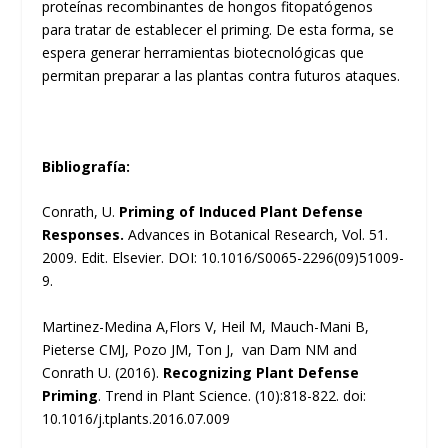
proteínas recombinantes de hongos fitopatógenos
para tratar de establecer el priming. De esta forma, se
espera generar herramientas biotecnológicas que
permitan preparar a las plantas contra futuros ataques.
Bibliografía:
Conrath, U.
Priming of Induced Plant Defense
Responses.
Advances in Botanical Research, Vol. 51.
2009. Edit. Elsevier. DOI: 10.1016/S0065-2296(09)51009-
9.
Martinez-Medina A,Flors V, Heil M, Mauch-Mani B,
Pieterse CMJ, Pozo JM, Ton J, van Dam NM and
Conrath U. (2016).
Recognizing Plant Defense
Priming
. Trend in Plant Science. (10):818-822. doi:
10.1016/j.tplants.2016.07.009