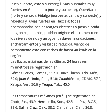
Puebla (norte, este y sureste); lluvias puntuales muy
fuertes en Guanajuato (norte y suroeste), Querétaro
(norte y centro), Hidalgo (noroeste, centro y suroeste) y
Morelos y lluvias fuertes en Tlaxcala; todas
acompañadas con descargas eléctricas y posible caída
de granizo, además, podrían originar el incremento en
los niveles de ríos y arroyos, deslaves, inundaciones,
encharcamientos y visibilidad reducida. Viento de
componente este con rachas de hasta 40 km/h en la
región.
Las lluvias máximas de las últimas 24 horas (en
milímetros) se registraron en:
Gómez Farías, Tamps., 117.0; Huixquilucan, Edo. Méx.,
62.0; Juan Galindo, Pue., 54.0; Cuauhtémoc, CDMX, 57.0;
Xalapa, Ver., 50.0 y Teapa, Tab., 45.0.
Las temperaturas máximas (en °C) se registraron en:
Choix, Sin., 43.9; Hermosillo, Son., 42.5; La Paz, B.C.S.,
39.6; Salina Cruz, Oax., 38.2; Chihuahua, Chih., 36.8;