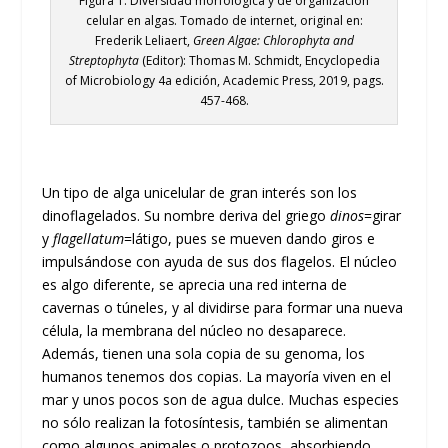
Figura 1. Diversidad morfológica y de organización
celular en algas. Tomado de internet, original en:
Frederik Leliaert,
Green Algae: Chlorophyta and
Streptophyta
(Editor): Thomas M. Schmidt, Encyclopedia
of Microbiology 4a edición, Academic Press, 2019, pags.
457-468.
Un tipo de alga unicelular de gran interés son los
dinoflagelados. Su nombre deriva del griego
dinos
=girar
y
flagellatum
=látigo, pues se mueven dando giros e
impulsándose con ayuda de sus dos flagelos. El núcleo
es algo diferente, se aprecia una red interna de
cavernas o túneles, y al dividirse para formar una nueva
célula, la membrana del núcleo no desaparece.
Además, tienen una sola copia de su genoma, los
humanos tenemos dos copias. La mayoría viven en el
mar y unos pocos son de agua dulce. Muchas especies
no sólo realizan la fotosíntesis, también se alimentan
como algunos animales o protozoos, absorbiendo