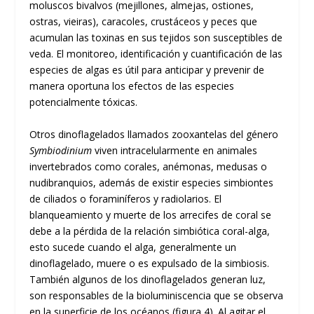
moluscos bivalvos (mejillones, almejas, ostiones,
ostras, vieiras), caracoles, crustáceos y peces que
acumulan las toxinas en sus tejidos son susceptibles de
veda. El monitoreo, identificación y cuantificación de las
especies de algas es útil para anticipar y prevenir de
manera oportuna los efectos de las especies
potencialmente tóxicas.
Otros dinoflagelados llamados zooxantelas del género
Symbiodinium
viven intracelularmente en animales
invertebrados como corales, anémonas, medusas o
nudibranquios, además de existir especies simbiontes
de ciliados o foraminíferos y radiolarios. El
blanqueamiento y muerte de los arrecifes de coral se
debe a la pérdida de la relación simbiótica coral-alga,
esto sucede cuando el alga, generalmente un
dinoflagelado, muere o es expulsado de la simbiosis.
También algunos de los dinoflagelados generan luz,
son responsables de la bioluminiscencia que se observa
en la superficie de los océanos (figura 4). Al agitar el